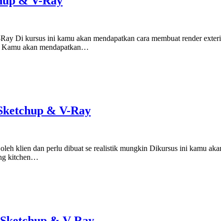
hup & V-Ray
ay Di kursus ini kamu akan mendapatkan cara membuat render exteri
rior. Kamu akan mendapatkan…
 Sketchup & V-Ray
oleh klien dan perlu dibuat se realistik mungkin Dikursus ini kamu a
ing kitchen…
 Sketchup & V-Ray