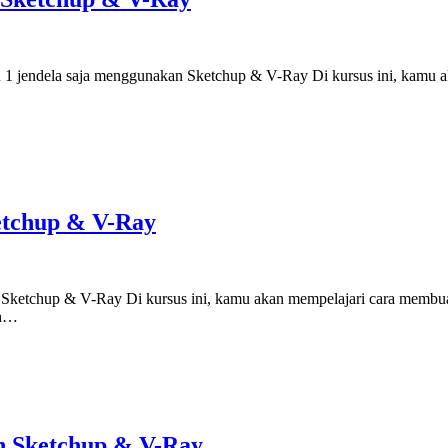
n 1 jendela saja menggunakan Sketchup & V-Ray Di kursus ini, kamu 
etchup & V-Ray
etchup & V-Ray Di kursus ini, kamu akan mempelajari cara membuat 3
oh…
n Sketchup & V-Ray